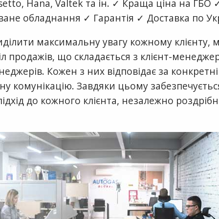
tto, Hana, Valtek та ін. ✓ Краща ціна на ГБО 
ане обладнання ✓ Гарантія ✓ Доставка по Укр
иділити максимальну увагу кожному клієнту, 
л продажів, що складається з клієнт-менеджері
еджерів. Кожен з них відповідає за конкретні
ну комунікацію. Завдяки цьому забезпечуєтьс
ідхід до кожного клієнта, незалежно роздріб