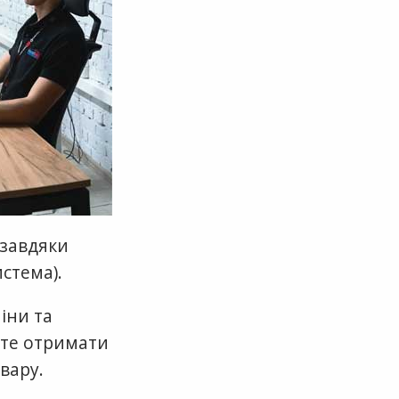
 завдяки
стема).
іни та
ете отримати
вару.