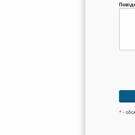
Повід
*
- обо