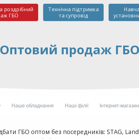
а роздрібний
Технічна підтримка
Навч
даж ГБО
та супровід
установн
Оптовий продаж ГБ
О
Наше обладнання
Наші філії
Інтернет-магазин
бати ГБО оптом без посередників: STAG, Landi 