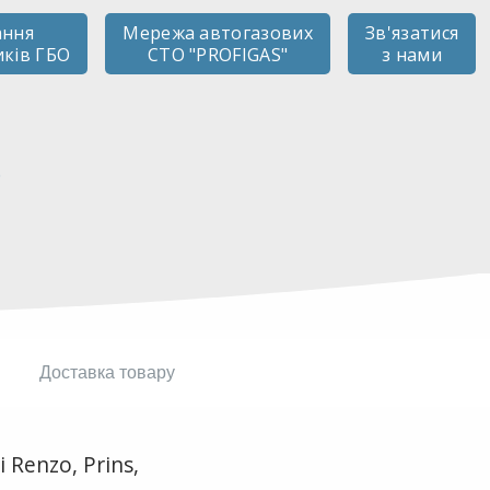
ання
Мережа автогазових
Зв'язатися
иків ГБО
СТО "PROFIGAS"
з нами
О
Доставка товару
Renzo, Prins,