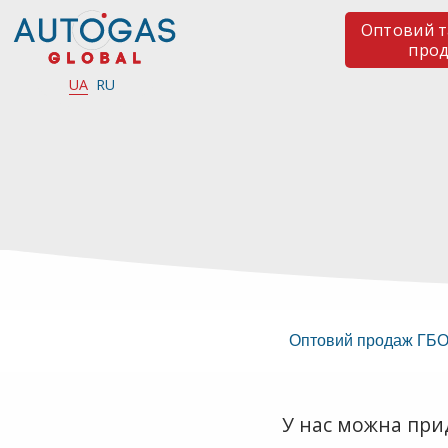
Оптовий т
про
UA
RU
Оптовий продаж ГБ
У нас можна прид