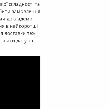
кої складності та
обити замовлення
 ми докладемо
ня в найкоротші
ця доставки теж
 знати дату та