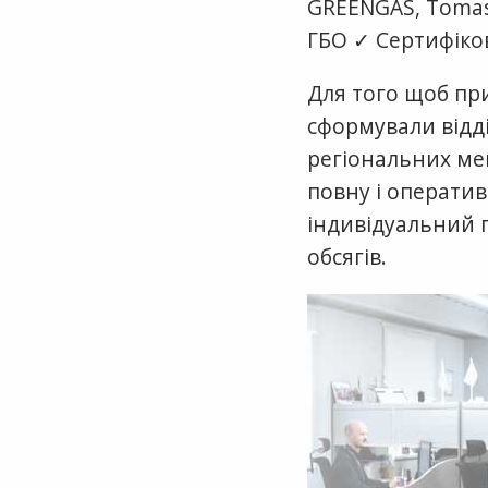
GREENGAS, Tomase
ГБО ✓ Сертифіков
Для того щоб пр
сформували відді
регіональних мен
повну і оператив
індивідуальний п
обсягів.