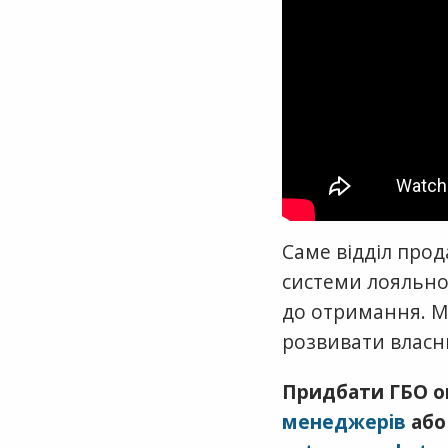
Саме відділ про
системи лояльнос
до отримання. М
розвивати власн
Придбати ГБО о
менеджерів
або