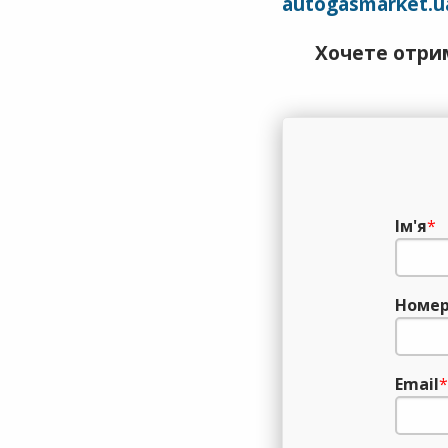
autogasmarket.u
Хочете отрим
Ім'я
*
Номер
Email
*