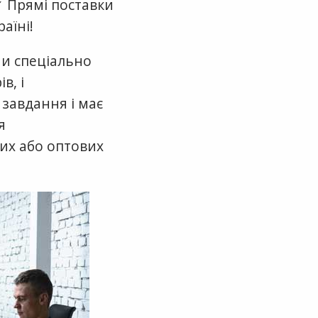
✓ Прямі поставки
аїні!
ми спеціально
в, і
 завдання і має
я
них або оптових