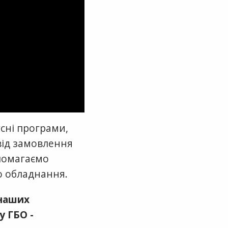
сні програми,
від замовлення
опомагаємо
о обладнання.
наших
у ГБО -