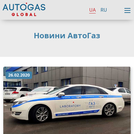
UA
RU
Новини АвтоГаз
26.02.2020